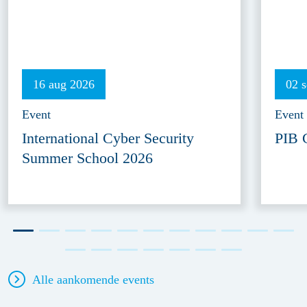
16 aug 2026
02 
Event
Event
International Cyber Security
PIB 
Summer School 2026
Alle aankomende events