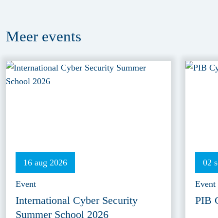
Meer
events
16 aug 2026
02 
Event
Event
International Cyber Security
PIB 
Summer School 2026