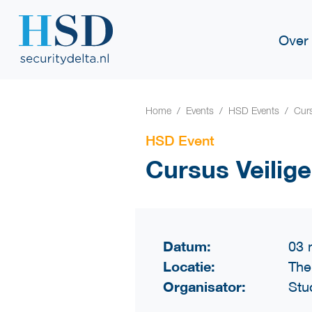
Over
Home
Events
HSD Events
Curs
HSD Event
Cursus Veilige
Datum:
03 
Locatie:
The
Organisator:
Stu