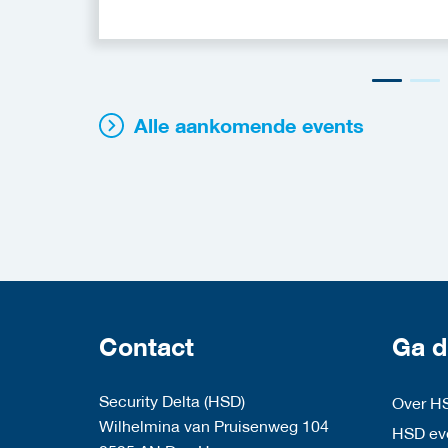
Alle aankomende events
Contact
Ga d
Security Delta (HSD)
Over H
Wilhelmina van Pruisenweg 104
HSD eve