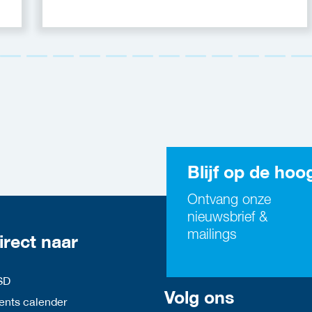
Blijf op de hoo
Ontvang onze
nieuwsbrief &
mailings
irect naar
SD
Volg ons
nts calender