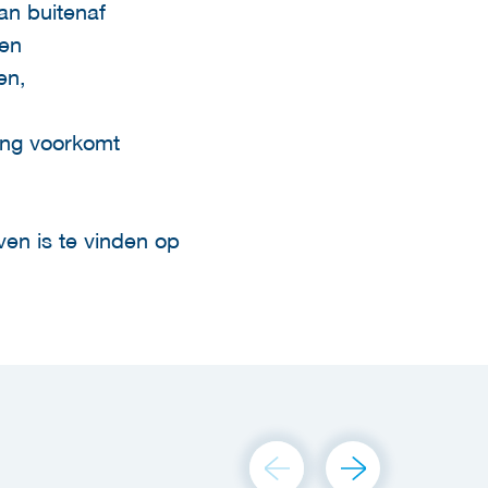
an buitenaf
gen
en,
ing voorkomt
en is te vinden op