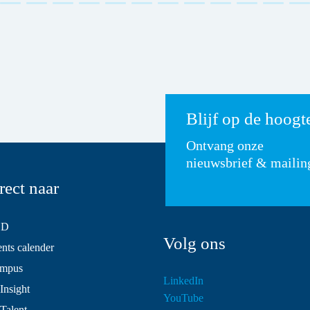
Blijf op de hoogt
Ontvang onze
nieuwsbrief & mailin
rect naar
SD
Volg ons
ts calender
mpus
LinkedIn
Insight
YouTube
 Talent