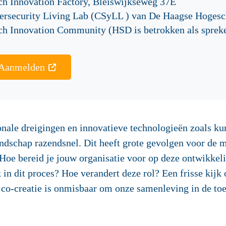
ch Innovation Factory, Bleiswijkseweg 37E
ersecurity Living Lab (CSyLL ) van De Haagse Hogesc
ch Innovation Community (HSD is betrokken als sprek
Aanmelden
nale dreigingen en innovatieve technologieën zoals kun
ndschap razendsnel. Dit heeft grote gevolgen voor de ma
Hoe bereid je jouw organisatie voor op deze ontwikkel
 in dit proces? Hoe verandert deze rol? Een frisse kijk 
r: co-creatie is onmisbaar om onze samenleving in de t