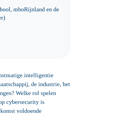
hool, mboRijnland en de
er)
stmatige intelligentie
atschappij, de industrie, het
ingen? Welke rol spelen
op cybersecurity is
oekomst voldoende