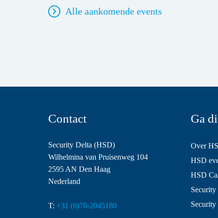
Alle aankomende events
Contact
Ga di
Security Delta (HSD)
Over H
Wilhelmina van Pruisenweg 104
HSD even
2595 AN Den Haag
HSD Ca
Nederland
Security 
Security
T:
+31 (0)70-2045180