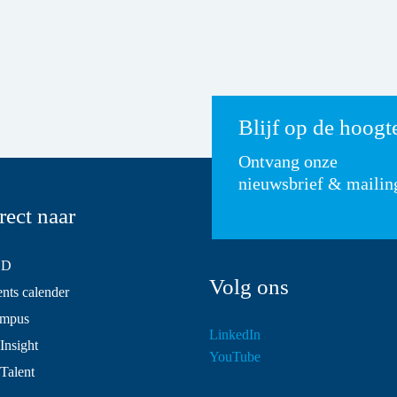
Blijf op de hoogt
Ontvang onze
nieuwsbrief & mailin
rect naar
SD
Volg ons
ts calender
mpus
LinkedIn
Insight
YouTube
 Talent