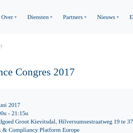
Over
Diensten
Partners
Nieuws
E
17
nce Congres 2017
uni 2017
00u
-
21:15u
dgoed Groot Kievitsdal, Hilversumsestraatweg 19 te
k & Compliancy Platform Europe