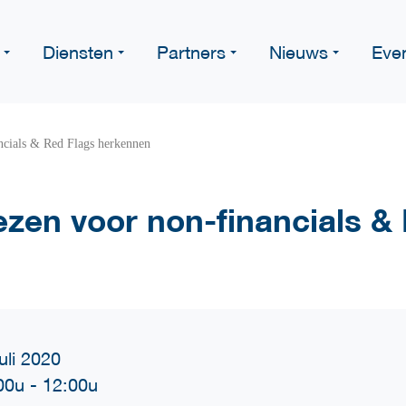
Diensten
Partners
Nieuws
Eve
ncials & Red Flags herkennen
ezen voor non-financials &
uli 2020
00u
-
12:00u