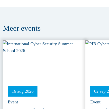
Meer
events
16 aug 2026
02 sep 
Event
Event