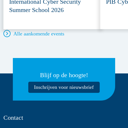
International Cyber Security
PIB Cyb
Summer School 2026
Alle aankomende events
Blijf op de hoogte!
Inschrijven voor nieuwsbrief
Contact