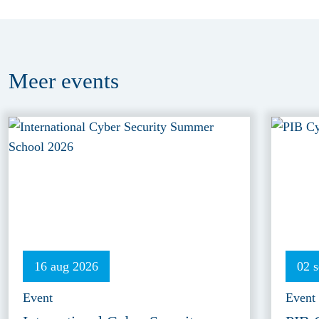
Meer
events
16 aug 2026
02 
Event
Event