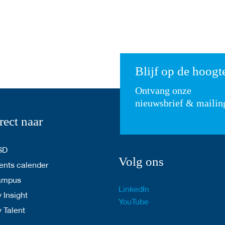
Blijf op de hoogt
Ontvang onze
nieuwsbrief & mailin
rect naar
SD
Volg ons
nts calender
ampus
LinkedIn
 Insight
YouTube
y Talent