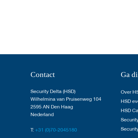
Contact
Ga di
Security Delta (HSD)
Over H
Wilhelmina van Pruisenweg 104
HSD eve
2595 AN Den Haag
HSD C
Nederland
Security
Securit
T:
+31 (0)70-2045180