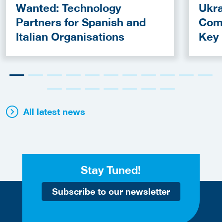
Wanted: Technology
Ukra
Partners for Spanish and
Com
Italian Organisations
Key
Fun
All latest news
Stay Tuned!
Subscribe to our newsletter