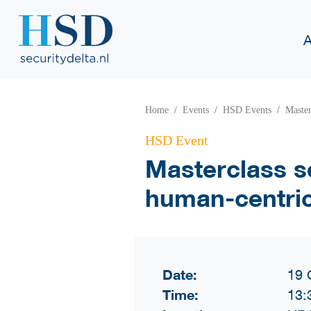
A
Home
Events
HSD Events
Master
HSD Event
Masterclass s
human-centri
Date:
19 
Time:
13: