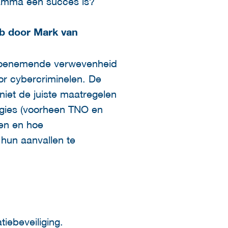
ramma een succes is?
eb door Mark van
e toenemende verwevenheid
r cybercriminelen. De
 niet de juiste maatregelen
gies (voorheen TNO en
en en hoe
hun aanvallen te
tiebeveiliging.