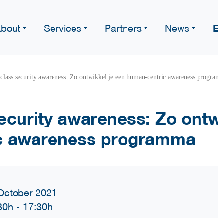
E
bout
Services
Partners
News
class security awareness: Zo ontwikkel je een human-centric awareness progr
ecurity awareness: Zo ontw
c awareness programma
October 2021
30h
-
17:30h