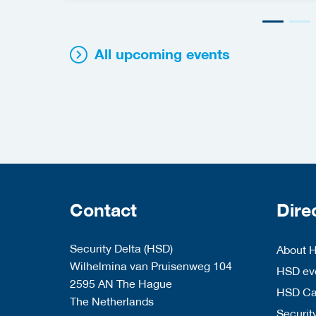
All upcoming events
Contact
Dire
Security Delta (HSD)
About 
Wilhelmina van Pruisenweg 104
HSD eve
2595 AN The Hague
HSD C
The Netherlands
Security