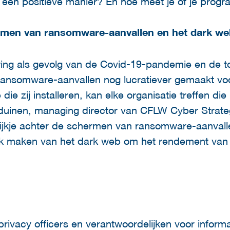
 een positieve manier? En hoe meet je of je prog
ermen van ransomware-aanvallen en het dark w
sering als gevolg van de Covid-19-pandemie en d
ransomware-aanvallen nog lucratiever gemaakt voo
ie zij installeren, kan elke organisatie treffen die
duinen, managing director van CFLW Cyber Strate
ijkje achter de schermen van ransomware-aanvall
ik maken van het dark web om het rendement van 
 privacy officers en verantwoordelijken voor informa