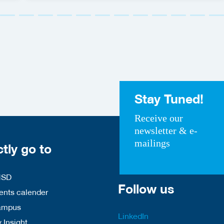
Stay Tuned!
Receive our
newsletter & e-
mailings
ctly go to
HSD
Follow us
nts calender
ampus
LinkedIn
 Insight