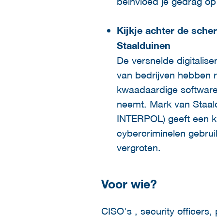
beïnvloed je gedrag op
Kijkje achter de sch
Staalduinen
De versnelde digitali
van bedrijven hebben 
kwaadaardige software d
neemt. Mark van Staal
INTERPOL) geeft een k
cybercriminelen gebru
vergroten.
Voor wie?
CISO's , security officers,