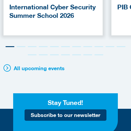
International Cyber Security
PIB 
Summer School 2026
All upcoming events
Stay Tuned!
Subscribe to our newsletter