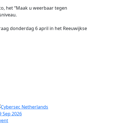
to, het “Maak u weerbaar tegen
sniveau.
raag donderdag 6 april in het Reeuwijkse
9 Sep 2026
13 Sep 2
vent
Event