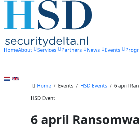
Home
About
Services
Partners
News
Events
Prog
Home
Events
HSD Events
6 april Ra
HSD Event
6 april Ransomwar