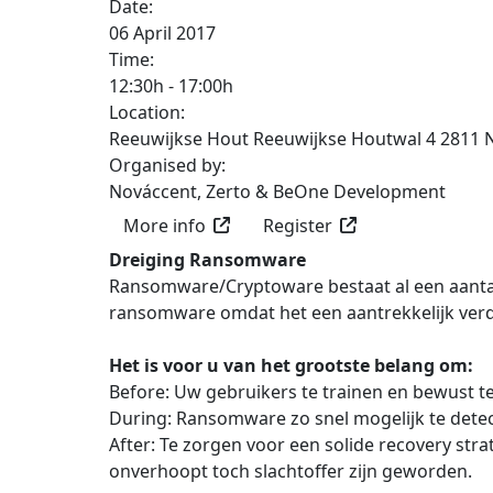
Date:
06 April 2017
Time:
12:30h
-
17:00h
Location:
Reeuwijkse Hout Reeuwijkse Houtwal 4 2811 
Organised by:
Nováccent, Zerto & BeOne Development
More info
Register
Dreiging Ransomware
Ransomware/Cryptoware bestaat al een aantal 
ransomware omdat het een aantrekkelijk verdi
Het is voor u van het grootste belang om:
Before: Uw gebruikers te trainen en bewust 
During: Ransomware zo snel mogelijk te detec
After: Te zorgen voor een solide recovery str
onverhoopt toch slachtoffer zijn geworden.