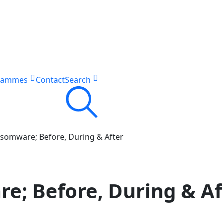
rammes
Contact
Search
nsomware; Before, During & After
e; Before, During & Af