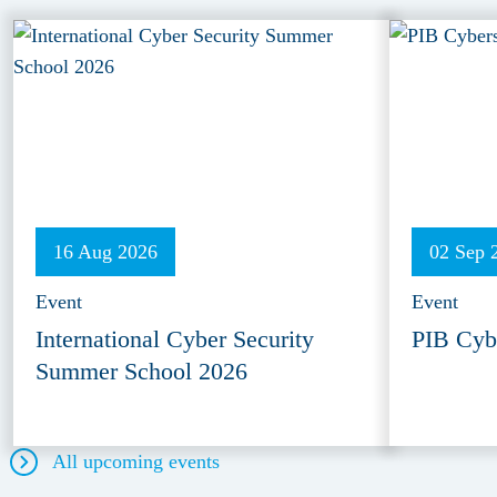
16 Aug 2026
02 Sep 
Event
Event
International Cyber Security
PIB Cyb
Summer School 2026
All upcoming events