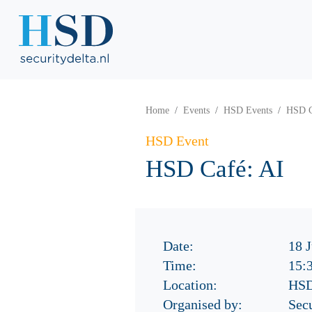
Home
Events
HSD Events
HSD C
HSD Event
HSD Café: AI
Date:
18 
Time:
15:
Location:
HSD
Organised by:
Sec