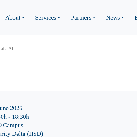
About
Services
Partners
News
afé: AI
June 2026
30h
-
18:30h
 Campus
urity Delta (HSD)