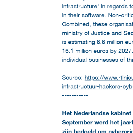
infrastructure' in regards 
in their software. Non-criti
Combined, these organisatio
ministry of Justice and Se
is estimating 6.6 million e
16.1 million euros by 2027
individual businesses of th
Source:
https://www.rtlni
infrastructuur-hackers-cyb
-----------
Het Nederlandse kabinet 
September werd het jaarb
zijn bedoeld om cybercri