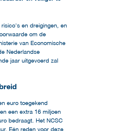
isico's en dreigingen, en
e voorwaarde om de
inisterie van Economische
 de Nederlandse
de jaar uitgevoerd zal
breid
en euro toegekend
en een extra 16 miljoen
euro bedraagt. Het NCSC
uur. Eén reden voor deze