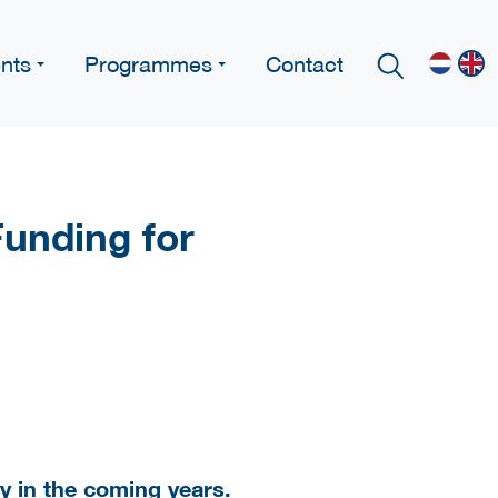
nts
Programmes
Contact
unding for
y in the coming years.