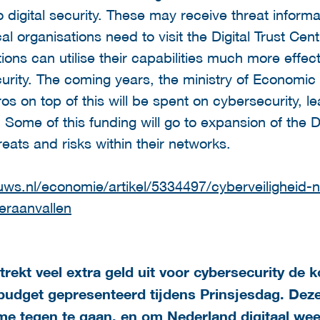
to digital security. These may receive threat inform
cal organisations need to visit the Digital Trust Cent
ns can utilise their capabilities much more effect
curity. The coming years, the ministry of Economic 
uros on top of this will be spent on cybersecurity, 
. Some of this funding will go to expansion of the
reats and risks within their networks.
euws.nl/economie/artikel/5334497/cyberveiligheid-n
eraanvallen
trekt veel extra geld uit voor cybersecurity de
udget gepresenteerd tijdens Prinsjesdag. Deze
me tegen te gaan, en om Nederland digitaal weer