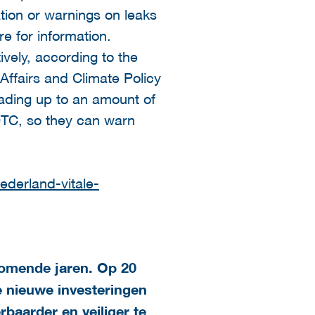
ation or warnings on leaks
re for information.
ively, according to the
Affairs and Climate Policy
leading up to an amount of
 DTC, so they can warn
ederland-vitale-
 komende jaren. Op 20
 nieuwe investeringen
baarder en veiliger te