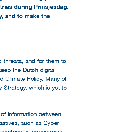
ries during Prinsjesdag.
y, and to make the
threats, and for them to
keep the Dutch digital
nd Climate Policy. Many of
 Strategy, which is yet to
e of information between
itiatives, such as Cyber
s-sectorial cyberexercise