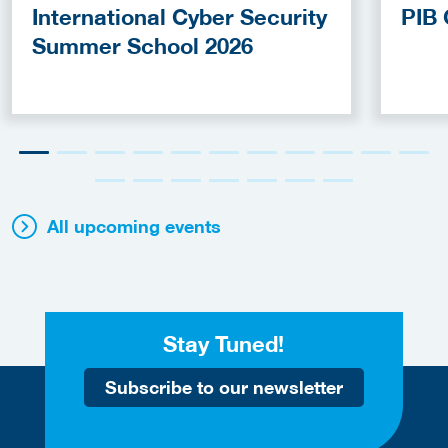
International Cyber Security
PIB 
Summer School 2026
All upcoming events
Stay Tuned!
Subscribe to our newsletter