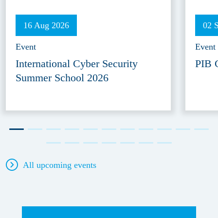
16 Aug 2026
02 
Event
Event
International Cyber Security
PIB 
Summer School 2026
All upcoming events