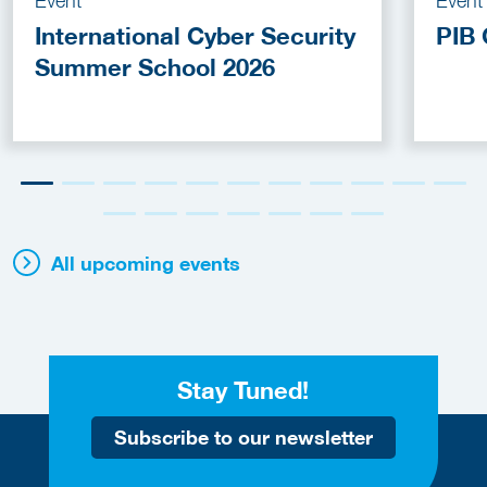
Event
Event
International Cyber Security
PIB 
Summer School 2026
All upcoming events
Stay Tuned!
Subscribe to our newsletter