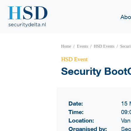
Abo
Home
Events
HSD Events
Secur
HSD Event
Security Boo
Date:
15 
Time:
09:
Location:
Van
Organised by:
Sec