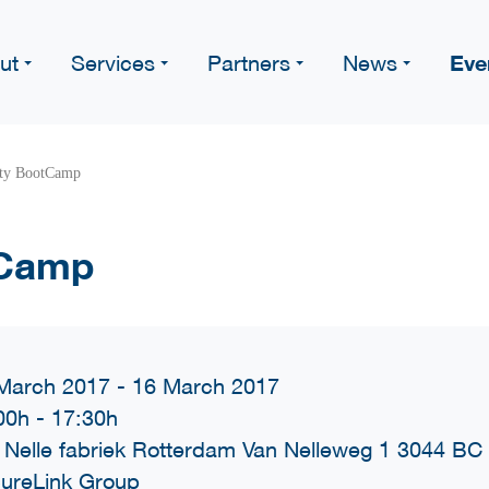
Eve
ut
Services
Partners
News
ity BootCamp
tCamp
March 2017 - 16 March 2017
00h
-
17:30h
 Nelle fabriek Rotterdam Van Nelleweg 1 3044
ureLink Group