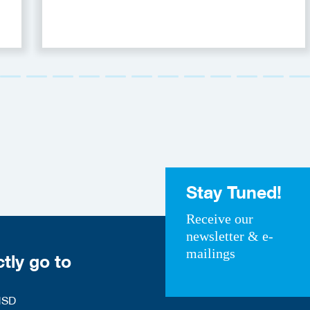
Stay Tuned!
Receive our
newsletter & e-
mailings
ctly go to
HSD