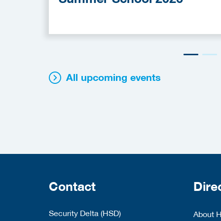
All upcoming events
Contact
Dire
Security Delta (HSD)
About 