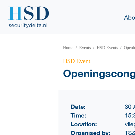
Abo
Home
Events
HSD Events
Openi
HSD Event
Openingscong
Date:
30 
Time:
15:
Location:
vli
Organised by:
TS