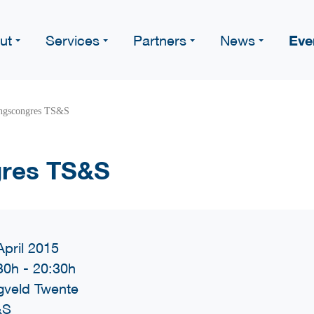
Eve
ut
Services
Partners
News
ngscongres TS&S
res TS&S
April 2015
30h
-
20:30h
egveld Twente
&S