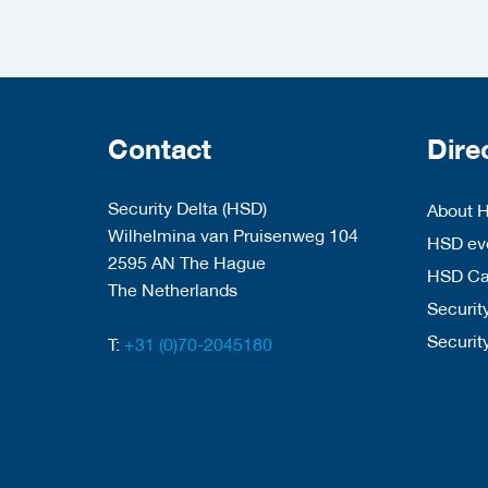
Contact
Dire
Security Delta (HSD)
About 
Wilhelmina van Pruisenweg 104
HSD eve
2595 AN The Hague
HSD C
The Netherlands
Security
Securit
T:
+31 (0)70-2045180