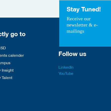
Stay Tuned!
Receive our
newsletter & e-
mailings
ctly go to
HSD
Follow us
nts calender
ampus
LinkedIn
 Insight
YouTube
y Talent