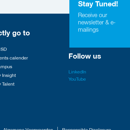
Stay Tuned!
Receive our
newsletter & e-
mailings
ctly go to
HSD
Follow us
nts calender
ampus
LinkedIn
 Insight
YouTube
y Talent
Algemene Voorwaarden
Responsible Disclosure