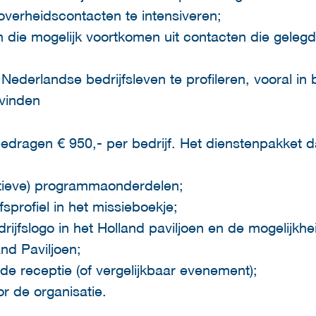
 overheidscontacten te intensiveren;
en die mogelijk voortkomen uit contacten die geleg
 Nederlandse bedrijfsleven te profileren, vooral 
vinden
dragen € 950,- per bedrijf. Het dienstenpakket da
ctieve) programmaonderdelen;
sprofiel in het missieboekje;
rijfslogo in het Holland paviljoen en de mogelijkh
and Paviljoen;
e receptie (of vergelijkbaar evenement);
r de organisatie.