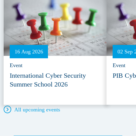
16 Aug 2026
02 Sep 
Event
Event
International Cyber Security
PIB Cyb
Summer School 2026
All upcoming events