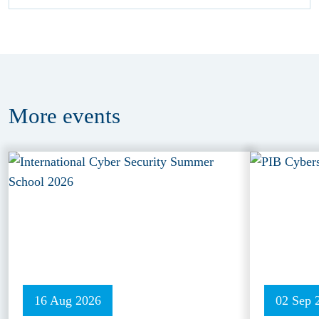
More
events
16 Aug 2026
02 Sep 