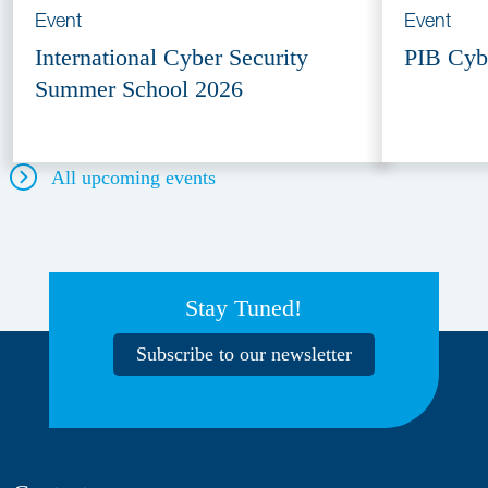
Event
Event
International Cyber Security
PIB Cyb
Summer School 2026
All upcoming events
Stay Tuned!
Subscribe to our newsletter