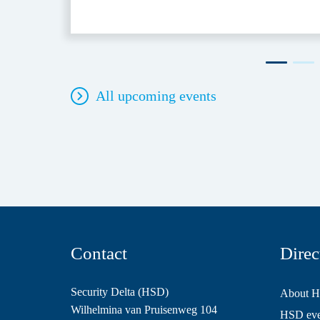
All upcoming events
Contact
Direc
Security Delta (HSD)
About 
Wilhelmina van Pruisenweg 104
HSD even