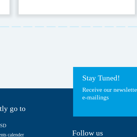
Stay Tuned!
Receive our newslett
e-mailings
tly go to
HSD
Follow us
ts calender