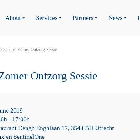
About
Services
Partners
News
Security: Zomer Ontzorg Sessie
 Zomer Ontzorg Sessie
June 2019
30h
-
17:00h
taurant Dengh Enghlaan 17, 3543 BD Utrecht
nx en SentinelOne