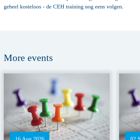
geheel kosteloos - de CEH training nog eens volgen.
More
events
16 Aug 2026
02 