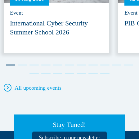
Event
Event
International Cyber Security
PIB 
Summer School 2026
All upcoming events
Stay Tuned!
Subscribe to our newsletter