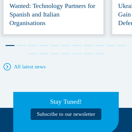
Wanted: Technology Partners for
Ukra
Spanish and Italian
Gain
Organisations
Defe
All latest news
Stay Tuned!
Subscribe to our newsletter