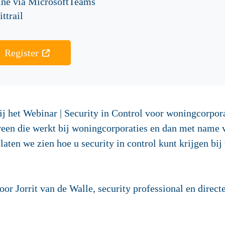
ine via MicrosoftTeams
ttrail
Register
j het Webinar | Security in Control voor woningcorpo
reen die werkt bij woningcorporaties en dan met name v
 laten we zien hoe u security in control kunt krijgen bi
r Jorrit van de Walle, security professional en directe