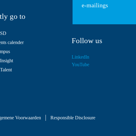
e-mailings
tly go to
HSD
Follow us
ts calender
mpus
LinkedIn
Insight
YouTube
 Talent
gemene Voorwaarden
Responsible Disclosure