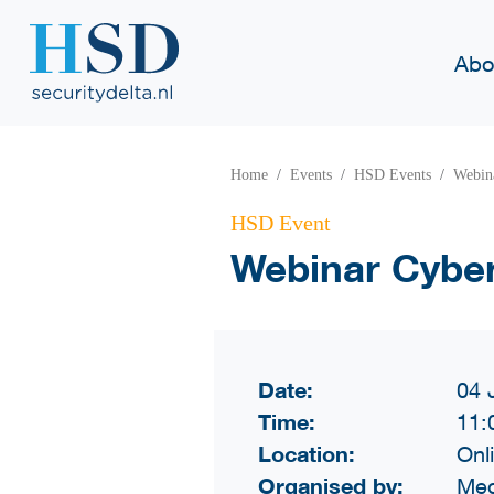
Abo
Home
Events
HSD Events
Webin
HSD Event
Webinar Cyber
Date:
04 
Time:
11:
Location:
Onl
Organised by:
Med