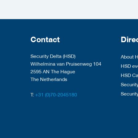
Contact
Dire
Security Delta (HSD)
About 
Wilhelmina van Pruisenweg 104
HSD eve
2595 AN The Hague
HSD C
The Netherlands
Security
Securit
T:
+31 (0)70-2045180