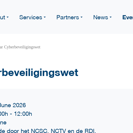
Eve
ut
Services
Partners
News
ar Cyberbeveiligingswet
beveiligingswet
June 2026
00h
-
12:00h
ine
e door het NCSC, NCTV en de RDI.