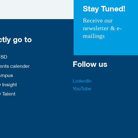
Stay Tuned!
Receive our
newsletter & e-
mailings
ctly go to
HSD
Follow us
nts calender
ampus
LinkedIn
 Insight
YouTube
y Talent