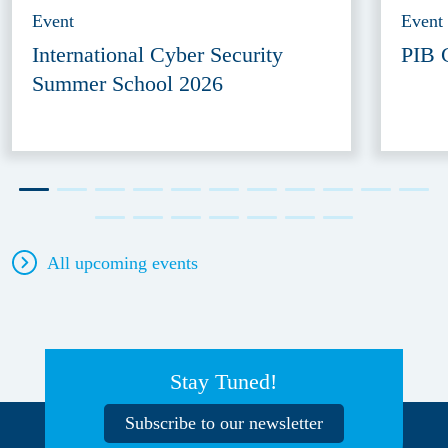
Event
Event
International Cyber Security
PIB 
Summer School 2026
All upcoming events
Stay Tuned!
Subscribe to our newsletter