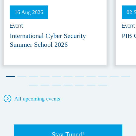
16 Aug 2026
02 
Event
Event
International Cyber Security
PIB 
Summer School 2026
All upcoming events
Stay Tuned!