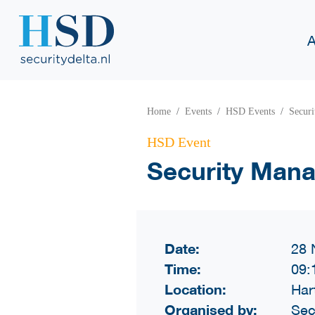
A
Home
Events
HSD Events
Secur
HSD Event
Security Man
Date:
28 
Time:
09:
Location:
Har
Organised by:
Sec