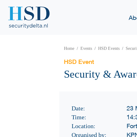
Ab
Home
Events
HSD Events
Secur
HSD Event
Security & Awar
23 
Date:
14:
Time:
For
Location:
KP
Organised by: