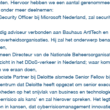
chten. Hiervoor hebben we een aantal gerenommee
 onder meer deelnemen:
Security Officer bij Microsoft Nederland, zal securit
andig adviseur verbonden aan Bauhaus ArtITech en 
j overheidsorganisaties. Hij zal het onderwerp bena
ten,
meen Directeur van de Nationale Beheersorganisati
nzicht in het DDoS-verkeer in Nederland; waar ko
n we eraan doen,
ciate Partner bij Deloitte alsmede Senior Fellow bij
ntrum dat Deloitte heeft opgezet om senior execut
eden op het snijvlak van business en technologie
rrisico als kans’ en zal hierover spreken. Het legt 
 in kansen, dat cyberrisicomanagement innovatie