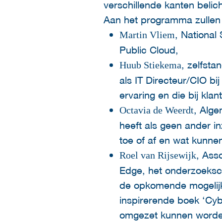
verschillende kanten beli
Aan het programma zullen
, National 
Martin Vliem
Public Cloud,
, zelfst
Huub Stiekema
als IT Directeur/CIO bi
ervaring en die bij klan
, Alge
Octavia de Weerdt
heeft als geen ander i
toe of af en wat kunne
, Asso
Roel van Rijsewijk
Edge, het onderzoeksce
de opkomende mogelijkh
inspirerende boek ‘Cybe
omgezet kunnen worden