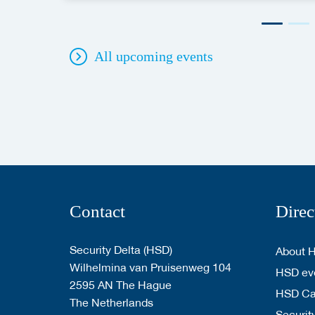
All upcoming events
Contact
Direc
Security Delta (HSD)
About 
Wilhelmina van Pruisenweg 104
HSD eve
2595 AN The Hague
HSD C
The Netherlands
Security