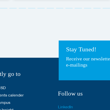
Stay Tuned!
Receive our newslett
e-mailings
tly go to
HSD
Follow us
nts calender
ampus
LinkedIn
 Insight