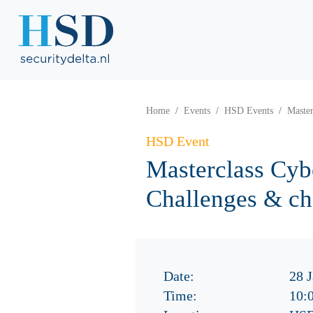
Home
Events
HSD Events
Master
HSD Event
Masterclass Cyb
Challenges & c
Date:
28 
Time:
10: