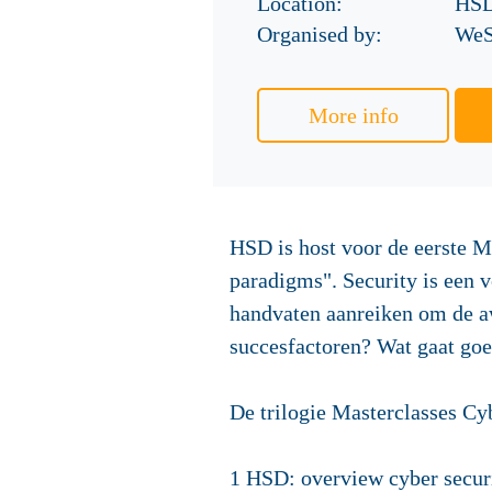
Location:
HSD
Organised by:
WeS
More info
HSD is host voor de eerste M
paradigms". Security is een 
handvaten aanreiken om de awa
succesfactoren? Wat gaat goe
De trilogie Masterclasses C
1 HSD: overview cyber securit