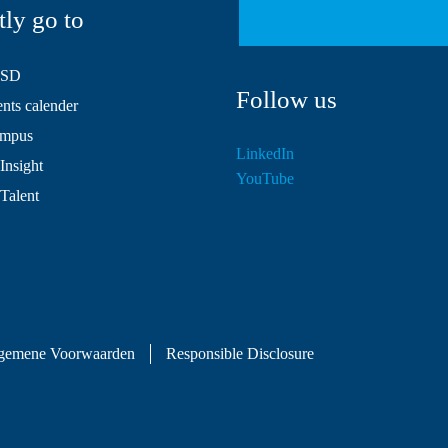
tly go to
HSD
Follow us
ts calender
mpus
LinkedIn
Insight
YouTube
 Talent
gemene Voorwaarden
Responsible Disclosure