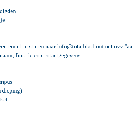
odigden
kje
en email te sturen naar
info@totalblackout.net
ovv “aa
naam, functie en contactgegevens.
ampus
rdieping)
104