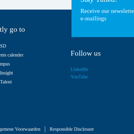
Receive our newslett
e-mailings
tly go to
HSD
Follow us
ts calender
mpus
LinkedIn
Insight
YouTube
 Talent
gemene Voorwaarden
Responsible Disclosure