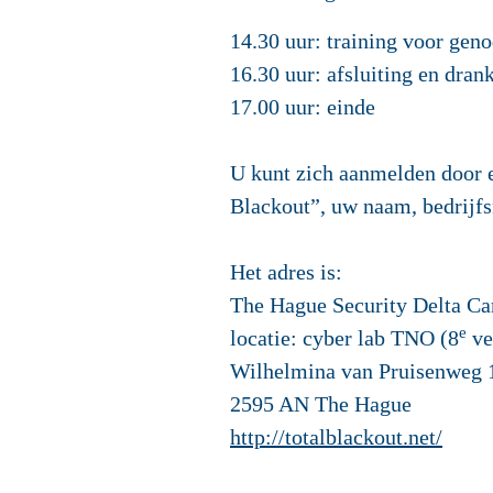
14.30 uur: training voor gen
16.30 uur: afsluiting en dran
17.00 uur: einde
U kunt zich
aanmelden
door e
Blackout”, uw naam, bedrijfs
Het
adres
is:
The Hague Security Delta C
e
locatie: cyber lab TNO (8
ve
Wilhelmina van Pruisenweg 
2595 AN The Hague
http://totalblackout.net/