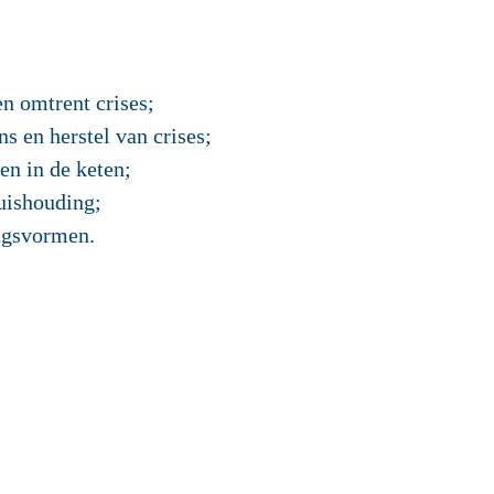
en omtrent crises;
s en herstel van crises;
en in de keten;
huishouding;
ngsvormen.