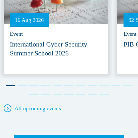
16 Aug 2026
02 
Event
Event
International Cyber Security
PIB 
Summer School 2026
All upcoming events