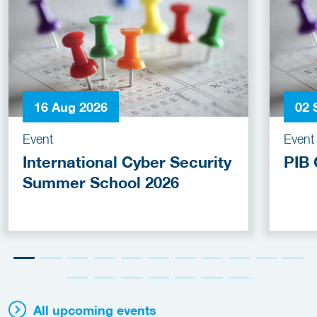
16 Aug 2026
02 
Event
Event
International Cyber Security
PIB 
Summer School 2026
All upcoming events