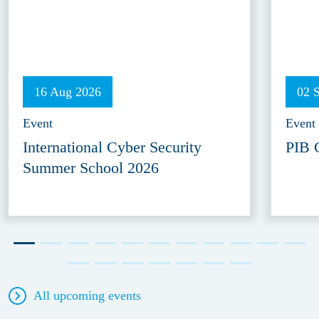
16 Aug 2026
02 
Event
Event
International Cyber Security
PIB 
Summer School 2026
All upcoming events