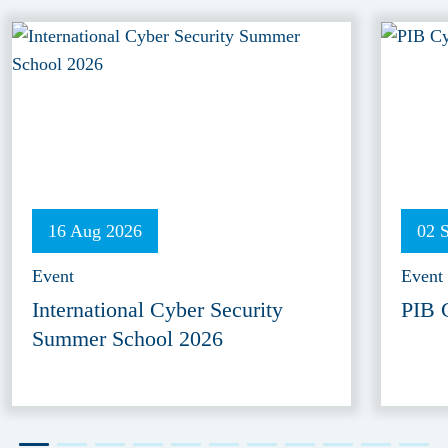
16 Aug 2026
02 
Event
Event
International Cyber Security
PIB 
Summer School 2026