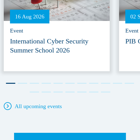
16 Aug 2026
02 
Event
Event
International Cyber Security
PIB 
Summer School 2026
All upcoming events