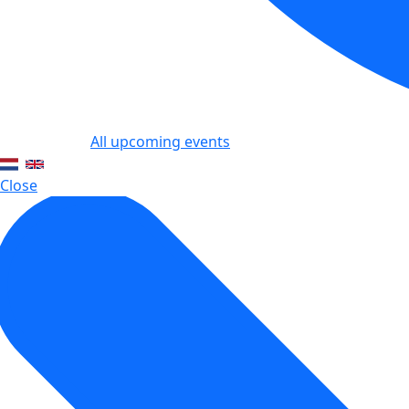
All upcoming events
Close