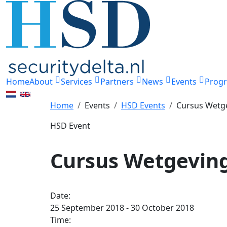
Home
About
Services
Partners
News
Events
Prog
Home
Events
HSD Events
Cursus Wetge
HSD Event
Cursus Wetgeving
Date:
25 September 2018 - 30 October 2018
Time: