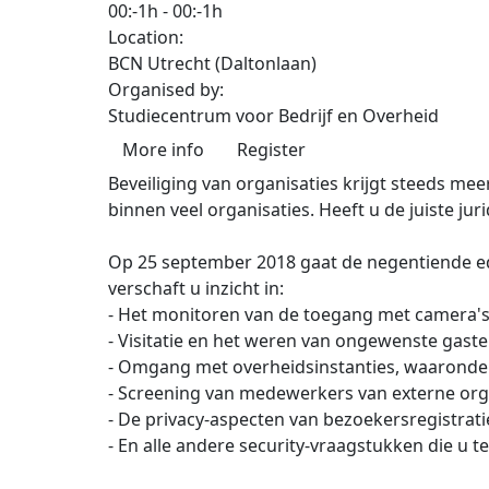
00:-1h
-
00:-1h
Location:
BCN Utrecht (Daltonlaan)
Organised by:
Studiecentrum voor Bedrijf en Overheid
More info
Register
Beveiliging van organisaties krijgt steeds me
binnen veel organisaties. Heeft u de juiste jur
Op 25 september 2018 gaat de negentiende edi
verschaft u inzicht in:
- Het monitoren van de toegang met camera'
- Visitatie en het weren van ongewenste gas
- Omgang met overheidsinstanties, waaronder
- Screening van medewerkers van externe org
- De privacy-aspecten van bezoekersregistra
- En alle andere security-vraagstukken die u t