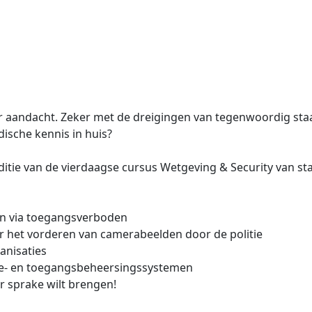
er aandacht. Zeker met de dreigingen van tegenwoordig staat
idische kennis in huis?
tie van de vierdaagse cursus Wetgeving & Security van star
s
ten via toegangsverboden
 het vorderen van camerabeelden door de politie
anisaties
tie- en toegangsbeheersingssystemen
er sprake wilt brengen!