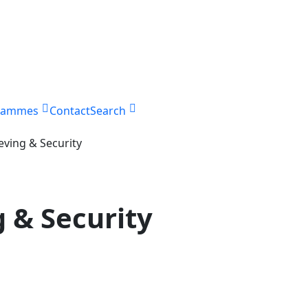
rammes
Contact
Search
ving & Security
 & Security