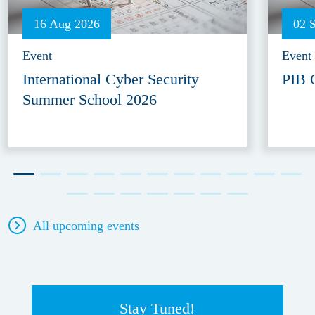
16 Aug 2026
02 
Event
Event
International Cyber Security
PIB 
Summer School 2026
All upcoming events
Stay Tuned!