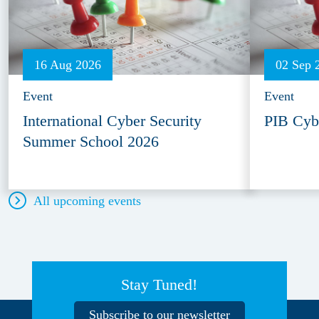
16 Aug 2026
02 Sep 
Event
Event
International Cyber Security
PIB Cyb
Summer School 2026
All upcoming events
Stay Tuned!
Subscribe to our newsletter