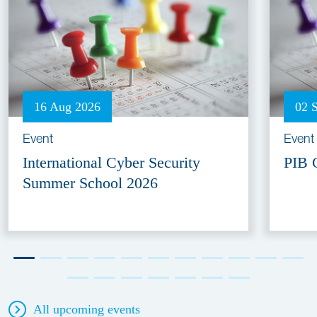
16 Aug 2026
02 
Event
Event
International Cyber Security
PIB 
Summer School 2026
All upcoming events