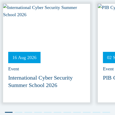
16 Aug 2026
02 
Event
Event
International Cyber Security
PIB 
Summer School 2026