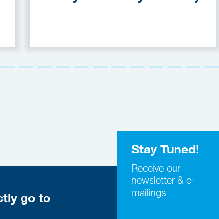
Stay Tuned!
Receive our
newsletter & e-
mailings
ctly go to