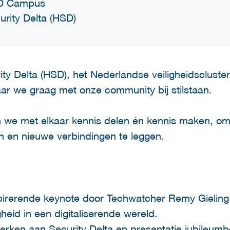
D Campus
urity Delta (HSD)
y Delta (HSD), het Nederlandse veiligheidscluster
aar we graag met onze community bij stilstaan.
n we met elkaar kennis delen én kennis maken, o
en en nieuwe verbindingen te leggen.
nspirerende keynote door Techwatcher Remy Gieling
heid in een digitaliserende wereld.
erken aan Security Delta en presentatie jubileum