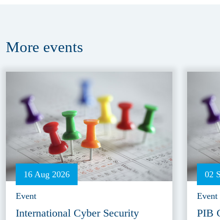
More
events
16 Aug 2026
02 
Event
Event
International Cyber Security
PIB 