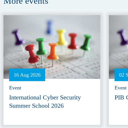
More
events
16 Aug 2026
02 
Event
Event
International Cyber Security
PIB 
Summer School 2026