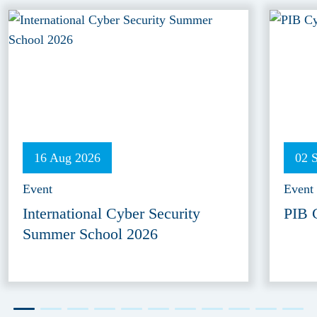
16 Aug 2026
02 
Event
Event
International Cyber Security
PIB 
Summer School 2026