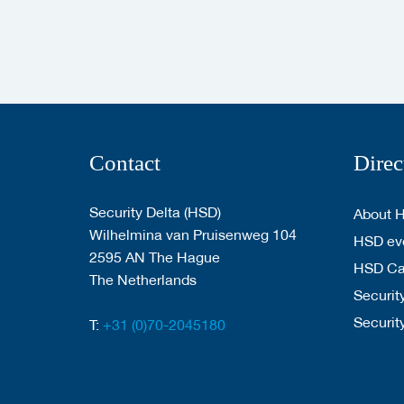
Contact
Direc
Security Delta (HSD)
About 
Wilhelmina van Pruisenweg 104
HSD eve
2595 AN The Hague
HSD C
The Netherlands
Security
Securit
T:
+31 (0)70-2045180