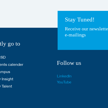
Stay Tuned!
Receive our newslett
e-mailings
tly go to
HSD
Follow us
nts calender
ampus
LinkedIn
 Insight
YouTube
y Talent